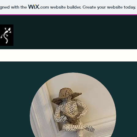
igned with the
.com
website builder. Create your website today.